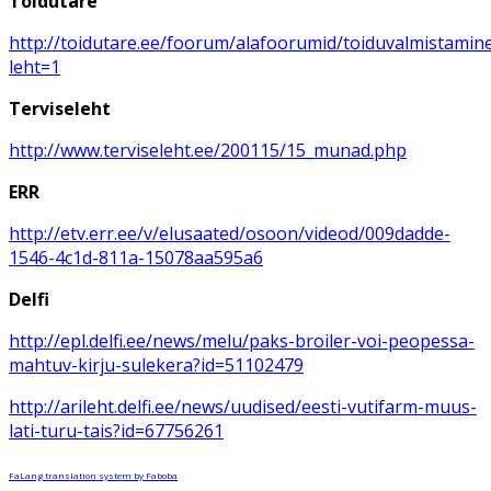
Toidutare
http://toidutare.ee/foorum/alafoorumid/toiduvalmistamin
leht=1
Terviseleht
http://www.terviseleht.ee/200115/15_munad.php
ERR
http://etv.err.ee/v/elusaated/osoon/videod/009dadde-
1546-4c1d-811a-15078aa595a6
Delfi
http://epl.delfi.ee/news/melu/paks-broiler-voi-peopessa-
mahtuv-kirju-sulekera?id=51102479
http://arileht.delfi.ee/news/uudised/eesti-vutifarm-muus-
lati-turu-tais?id=67756261
FaLang translation system by Faboba