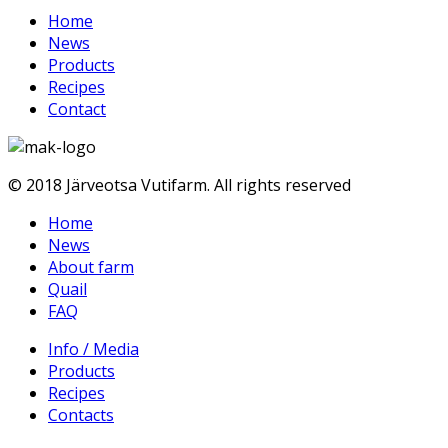
Home
News
Products
Recipes
Contact
© 2018 Järveotsa Vutifarm. All rights reserved
Home
News
About farm
Quail
FAQ
Info / Media
Products
Recipes
Contacts