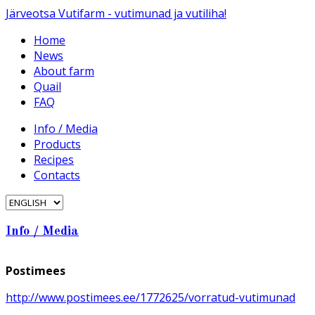
Järveotsa Vutifarm - vutimunad ja vutiliha!
Home
News
About farm
Quail
FAQ
Info / Media
Products
Recipes
Contacts
Info / Media
Postimees
http://www.postimees.ee/1772625/vorratud-vutimunad