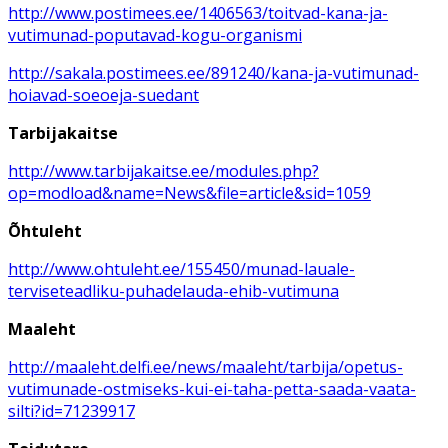
http://www.postimees.ee/1406563/toitvad-kana-ja-
vutimunad-poputavad-kogu-organismi
http://sakala.postimees.ee/891240/kana-ja-vutimunad-
hoiavad-soeoeja-suedant
Tarbijakaitse
http://www.tarbijakaitse.ee/modules.php?
op=modload&name=News&file=article&sid=1059
Õhtuleht
http://www.ohtuleht.ee/155450/munad-lauale-
terviseteadliku-puhadelauda-ehib-vutimuna
Maaleht
http://maaleht.delfi.ee/news/maaleht/tarbija/opetus-
vutimunade-ostmiseks-kui-ei-taha-petta-saada-vaata-
silti?id=71239917