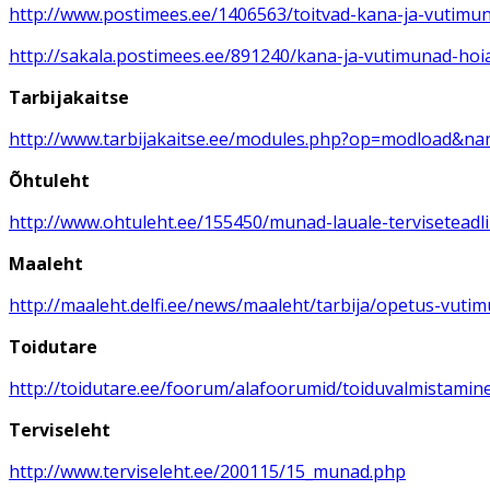
http://www.postimees.ee/1406563/toitvad-kana-ja-vutim
http://sakala.postimees.ee/891240/kana-ja-vutimunad-ho
Tarbijakaitse
http://www.tarbijakaitse.ee/modules.php?op=modload&na
Õhtuleht
http://www.ohtuleht.ee/155450/munad-lauale-tervisetead
Maaleht
http://maaleht.delfi.ee/news/maaleht/tarbija/opetus-vuti
Toidutare
http://toidutare.ee/foorum/alafoorumid/toiduvalmistamin
Terviseleht
http://www.terviseleht.ee/200115/15_munad.php