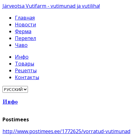
Järveotsa Vutifarm - vutimunad ja vutiliha!
Главная
Новости
Ферма
Перепел
Чаво
Инфо
Товары
Рецепты
Контакты
Инфо
Postimees
http://www.postimees.ee/1772625/vorratud-vutimunad