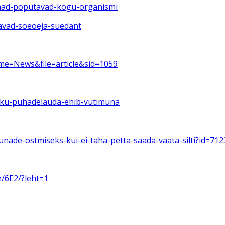
unad-poputavad-kogu-organismi
iavad-soeoeja-suedant
me=News&file=article&sid=1059
liku-puhadelauda-ehib-vutimuna
munade-ostmiseks-kui-ei-taha-petta-saada-vaata-silti?id=71
e/6E2/?leht=1