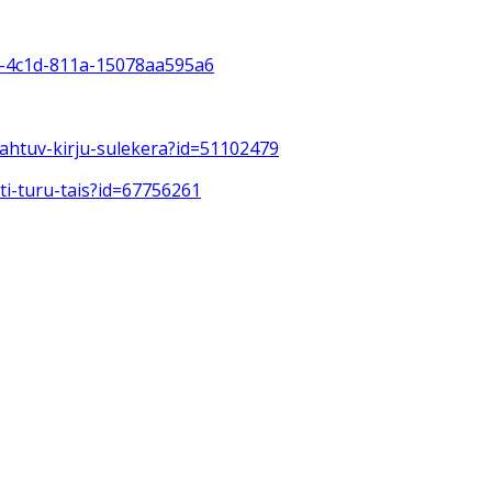
46-4c1d-811a-15078aa595a6
mahtuv-kirju-sulekera?id=51102479
ati-turu-tais?id=67756261