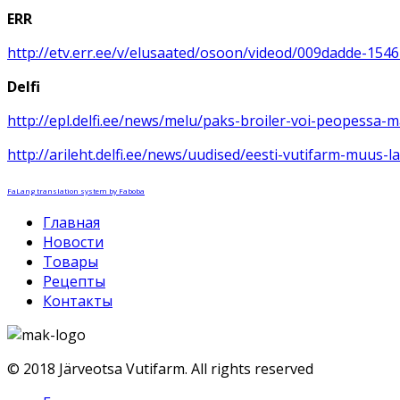
ERR
http://etv.err.ee/v/elusaated/osoon/videod/009dadde-15
Delfi
http://epl.delfi.ee/news/melu/paks-broiler-voi-peopessa-
http://arileht.delfi.ee/news/uudised/eesti-vutifarm-muus-l
FaLang translation system by Faboba
Главная
Новости
Товары
Рецепты
Контакты
© 2018 Järveotsa Vutifarm. All rights reserved