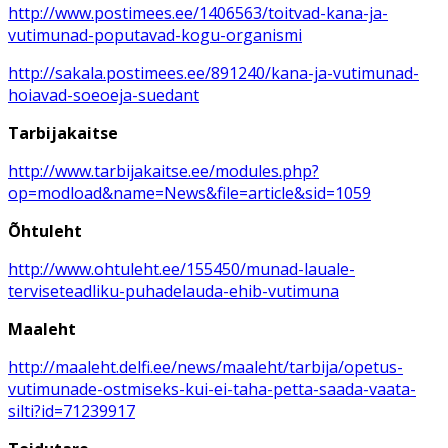
http://www.postimees.ee/1406563/toitvad-kana-ja-
vutimunad-poputavad-kogu-organismi
http://sakala.postimees.ee/891240/kana-ja-vutimunad-
hoiavad-soeoeja-suedant
Tarbijakaitse
http://www.tarbijakaitse.ee/modules.php?
op=modload&name=News&file=article&sid=1059
Õhtuleht
http://www.ohtuleht.ee/155450/munad-lauale-
terviseteadliku-puhadelauda-ehib-vutimuna
Maaleht
http://maaleht.delfi.ee/news/maaleht/tarbija/opetus-
vutimunade-ostmiseks-kui-ei-taha-petta-saada-vaata-
silti?id=71239917