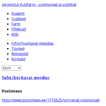
Järveotsa Vutifarm - vutimunad ja vutiliha!
Avaleht
Uudised
Farm
Põldvutt
KKK
Infot/huvitavat meedias
Tooted
Retseptid
Kontakt
Infot/huvitavat meedias
Postimees
http://www.postimees.ee/1772625/vorratud-vutimunad