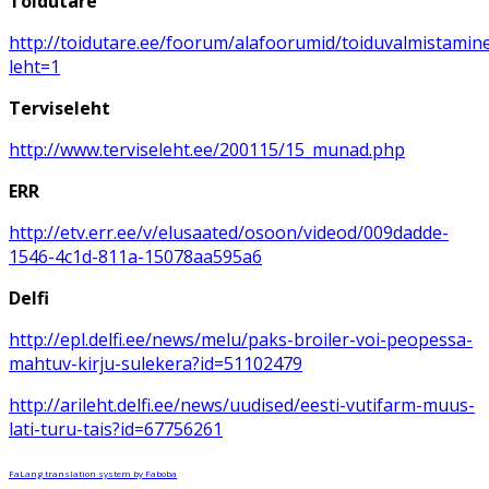
Toidutare
http://toidutare.ee/foorum/alafoorumid/toiduvalmistamin
leht=1
Terviseleht
http://www.terviseleht.ee/200115/15_munad.php
ERR
http://etv.err.ee/v/elusaated/osoon/videod/009dadde-
1546-4c1d-811a-15078aa595a6
Delfi
http://epl.delfi.ee/news/melu/paks-broiler-voi-peopessa-
mahtuv-kirju-sulekera?id=51102479
http://arileht.delfi.ee/news/uudised/eesti-vutifarm-muus-
lati-turu-tais?id=67756261
FaLang translation system by Faboba