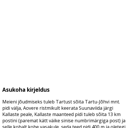
Asukoha kirjeldus
Meieni jõudmiseks tuleb Tartust sõita Tartu-Jõhvi mnt.
pidi välja, Aovere ristmikult keerata Suunaviida järgi
Kallaste peale, Kallaste maanteed pidi tuleb sõita 13 km
postini (paremat kätt väike sinise numbrimärgiga post) ja
selle kohalt kohe vasakule, seda teed pidi 400 m ja oletegi