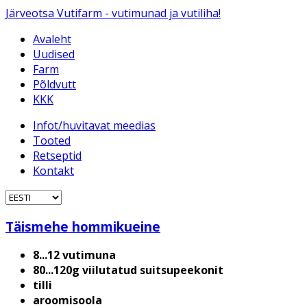
Järveotsa Vutifarm - vutimunad ja vutiliha!
Avaleht
Uudised
Farm
Põldvutt
KKK
Infot/huvitavat meedias
Tooted
Retseptid
Kontakt
Täismehe hommikueine
8...12 vutimuna
80...120g viilutatud suitsupeekonit
tilli
aroomisoola