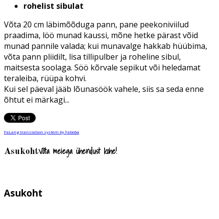
rohelist sibulat
Võta 20 cm läbimõõduga pann, pane peekoniviilud
praadima, löö munad kaussi, mõne hetke pärast võid
munad pannile valada; kui munavalge hakkab hüübima,
võta pann pliidilt, lisa tillipulber ja roheline sibul,
maitsesta soolaga. Söö kõrvale sepikut või heledamat
teraleiba, rüüpa kohvi.
Kui sel päeval jääb lõunasöök vahele, siis sa seda enne
õhtut ei märkagi...
FaLang translation system by Faboba
Võta meiega ühendust kohe!
Asukoht
Asukoht