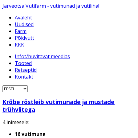
Järveotsa Vutifarm - vutimunad ja vutiliha!
Avaleht
Uudised
Farm
Põldvutt
KKK
Infot/huvitavat meedias
Tooted
Retseptid
Kontakt
Krõbe röstleib vutimunade ja mustade
trühvlitega
4 inimesele:
16 vutimuna