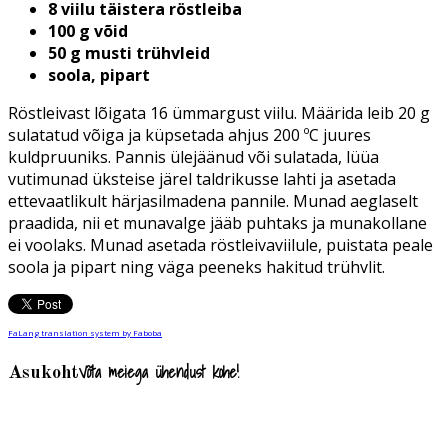
8 viilu täistera röstleiba
100 g võid
50 g musti trühvleid
soola, pipart
Röstleivast lõigata 16 ümmargust viilu. Määrida leib 20 g
sulatatud võiga ja küpsetada ahjus 200 ºC juures
kuldpruuniks. Pannis ülejäänud või sulatada, lüüa
vutimunad üksteise järel taldrikusse lahti ja asetada
ettevaatlikult härjasilmadena pannile. Munad aeglaselt
praadida, nii et munavalge jääb puhtaks ja munakollane
ei voolaks. Munad asetada röstleivaviilule, puistata peale
soola ja pipart ning väga peeneks hakitud trühvlit.
FaLang translation system by Faboba
Võta meiega ühendust kohe!
Asukoht