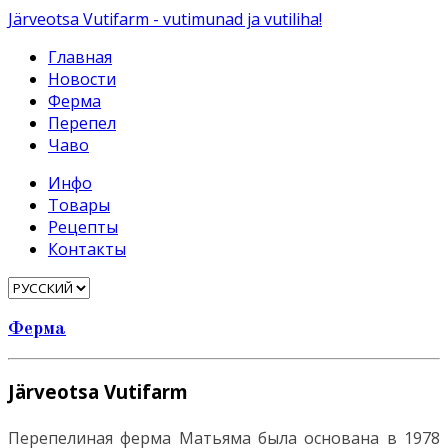
Järveotsa Vutifarm - vutimunad ja vutiliha!
Главная
Новости
Ферма
Перепел
Чаво
Инфо
Товары
Рецепты
Контакты
Ферма
Järveotsa Vutifarm
Перепелиная ферма Матьяма была основана в 1978