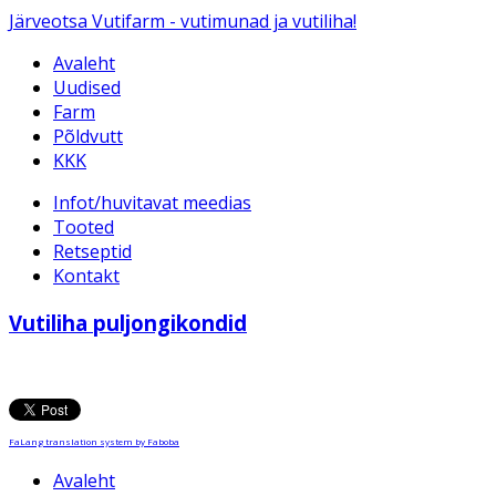
Järveotsa Vutifarm - vutimunad ja vutiliha!
Avaleht
Uudised
Farm
Põldvutt
KKK
Infot/huvitavat meedias
Tooted
Retseptid
Kontakt
Vutiliha puljongikondid
FaLang translation system by Faboba
Avaleht